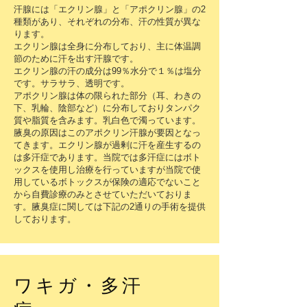
汗腺には「エクリン腺」と「アポクリン腺」の2
種類があり、それぞれの分布、汗の性質が異な
ります。
エクリン腺は全身に分布しており、主に体温調
節のために汗を出す汗腺です。
エクリン腺の汗の成分は99％水分で１％は塩分
です。サラサラ、透明です。
アポクリン腺は体の限られた部分（耳、わきの
下、乳輪、陰部など）に分布しておりタンパク
質や脂質を含みます。乳白色で濁っています。
腋臭の原因はこのアポクリン汗腺が要因となっ
てきます。エクリン腺が過剰に汗を産生するの
は多汗症であります。当院では多汗症にはボト
ックスを使用し治療を行っていますが当院で使
用しているボトックスが保険の適応でないこと
から自費診療のみとさせていただいておりま
す。腋臭症に関しては下記の2通りの手術を提供
しております。
ワキガ・多汗