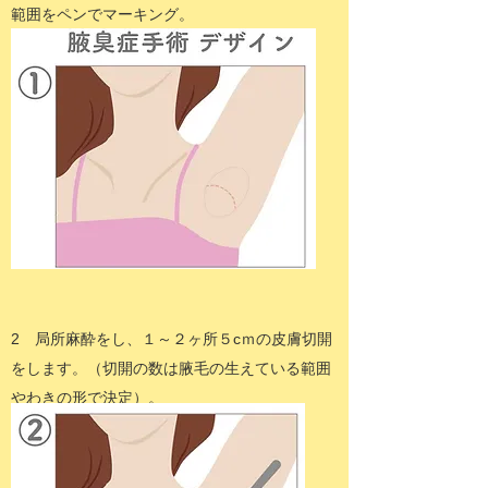
範囲をペンでマーキング。
2 局所麻酔をし、１～２ヶ所５cｍの皮膚切開
をします。（切開の数は腋毛の生えている範囲
やわきの形で決
定）。