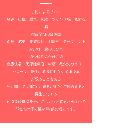
手術によるリスク
痛み 出血 腫れ 拘縮 ツッパリ感 色素沈
着
術後早期の合併症
血種 感染 皮膚壊死 創離開 テープによる
かぶれ 腕のしびれ
術後後期の合併症術
色素沈着 肥厚性瘢痕 粉瘤 毛穴のつまり
セローマ 脱毛 取り切れないで術後臭
が残ることもある
汗に関しては1時的に減るがまた1年経過すると
再生してくる
術直後は体温を一定にしようとするためほかの
部位での汗の量が1時的に増えます。