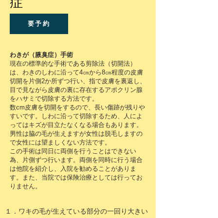
症
要予約
わきが（腋臭症）手術
現在の標準的な手術である剪除法（切開法）
は、わきのしわに沿って4㎝から8㎝程度の皮膚
切開を片側2か所ずつ行い、指で皮膚を裏返し、
目で見ながら皮膚の裏に存在するアポクリン腺
をハサミで切除する方法です。
数cm皮膚を切開をするので、長い傷跡が残りや
すいです。しわに沿って切除するため、人によ
ってはキズが目立たなくなる場合もあります。
男性は脇の毛が生えますが女性は脱毛しますの
で女性には望ましくない方法です。
この手術は同日に両側を行うことはできない
為、片側ずつ行います。両側を同時に行う場合
は他院を紹介し、入院を勧めることがありま
す。また、当院では保険治療としては行ってお
りません。
１．ワキの毛が生えている部分の一回り大きい