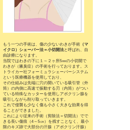
もう一つの手術は、傷の少ないわきが手術
（マ
イクロ）シェーバー法＝小切開法
​と呼ばれ、自
由診療になります。
当院ではわきの下に１～２ヶ所5㎜の小切開で
わきが（腋臭症）の手術を行っております。ス
トライカー社フォーミュラシェーバーシステム
という医療機器を使用しており、
その仕組みは先端に穴の開いている吸引管（外
筒）の内側に高速で振動する刃（内筒）がつい
ている特殊なカッターを使用しアポクリン腺を
吸引しながら削り取っていきます。
これで侵襲も少なく傷も小さく大きな効果を得
ることができました。
これにより従来の手術（剪除法＝切開法）でで
きる長い傷痕（4～5㎝）を残すことなく、最小
限のキズ跡で大部分の汗腺（アポクリン汗腺）