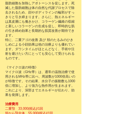
脂肪細胞を加熱しアポトーシスを促します。死
滅した脂肪細胞は体の自然な代謝プロセスで除
去されるため、顔やボディラインの輪郭がすっ
きりと引き締まります。さらに、熱エネルギー
は真皮層にも働きかけ、コラーゲン繊維の収縮
と新しいコラーゲンの生成を促し、即時的な肌
の引き締め効果と長期的な肌質改善が期待でき
ます。
特に、二重アゴの改善 及び 頬のたるみのひき
しめによる小顔効果は他の治療よりも優れてい
ます。ダウンタイムがほとんどなく、手術や注
射を避けたい方にとっても安心して受けられる
ものです。
《マイクロ波の特徴》
マイクロ波（GHz帯）は、通常の温熱治療で使
用されるMHz帯に比べ、周波数が1000倍高いの
が特徴です。その結果、水分子の振動数も1000
倍に増加し、より強力な熱作用が生まれます。
これにより、深部までエネルギーが伝わり、効
果を発揮します。
治療費用
二重顎 33,000(税込)/1回
頬から顎全体 55,000(税込)/1回