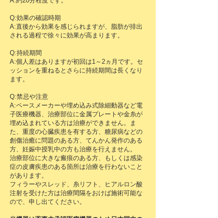
A:
約20分程度です。
Q:効果の確認時期
A:直後から効果を感じられますが、脂肪が排出
される過程で徐々に効果が高まります。
Q:持続期間
A:個人差はありますが初回は1～2ヵ月です。セ
ッションを重ねるとさらに持続期間は長くなり
ます。
Q:禁忌や注意
A:ペースメーカーや埋め込み式除細動器など電
子医療機器、治療部位に金属プレートや金糸が
埋め込まれている方は治療ができません。ま
た、重度の心臓疾患を有する方、糖尿病などの
創傷治癒に問題のある方、てんかん発作のある
方、妊娠中授乳中の方も治療を行えません。
治療部位に大きな瘢痕のある方、もしくは感染
症の皮膚疾患のある箇所は治療を行わないこと
があります。
フィラーやスレッド、糸リフト、ヒアルロン酸
注射を受けた方は治療間隔をおけば施術可能な
ので、申し出てください。