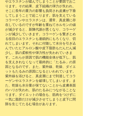
やエラスチンが緩んでしまうことが要因でおこ
ります。その結果、皮下組織の弾力が失われ、
そこに長年の重力の影響も負荷され皮膚が下垂
してしまうことで起こります。肌を支えている
コラーゲンやエラスチンは、通常、真皮層に存
在しているのですが年齢を重ねてホルモンの値
が減少すると、新陳代謝が悪くなり、コラーゲ
ンが減少していきます。コラーゲンを繋ぎとめ
る役目のエラスチンも連鎖的にもろくなり、切
れてしまいます。それに付随して水分を引き込
んでいたヒアルロン酸や皮下脂肪もだんだん減
少し、肌の柔軟性や弾力性が失われていきま
す。これらが原因で肌の機能全体が低下し、肌
を支えきれなくなって最終的に「たるみ」の原
因となるのです。また、紫外線、乾燥、ダイエ
ットもたるみの原因になるといわれています。
紫外線を浴びると、真皮層にまで到達してコラ
ーゲンやエラスチンを破壊してしまいます。ま
た、乾燥も水分量が保てないことから皮膚表面
のハリが失われ、肌のたるみにつながることな
ります。ダイエットの場合も、筋肉をつけずに
一気に脂肪だけが減少させてしまうと皮下に間
隙を生じてたるむ場合があります。